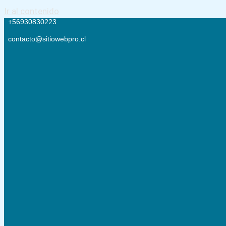
Ir al contenido
+56930830223
contacto@sitiowebpro.cl